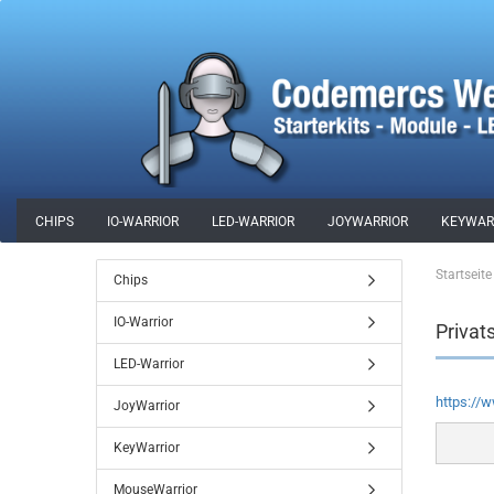
CHIPS
IO-WARRIOR
LED-WARRIOR
JOYWARRIOR
KEYWAR
SONDERPOSTEN
MERCHANDISE
Startseite
Chips
IO-Warrior
Privat
LED-Warrior
https://
JoyWarrior
KeyWarrior
MouseWarrior