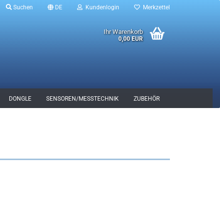
Suchen
DE
Kundenlogin
Merkzettel
Ihr Warenkorb
0,00 EUR
DONGLE
SENSOREN/MESSTECHNIK
ZUBEHÖR